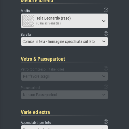
Media e barella
Medio
Tela Leonardo (raso)
(Canvas Venezia)
Barella
Cornice in tela - Immagine specchiata sul lato
Vetro & Passepartout
Vetro (compreso il tabellone)
Per favore scegli
Passepartout
Nessun Passepartout
Varie ed extra
Appendiabiti per foto