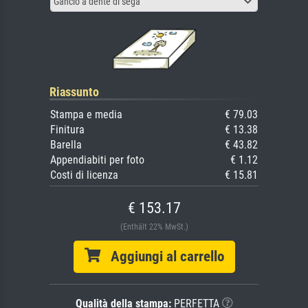
Gancio a dente di sega
Riassunto
Stampa e media
€ 79.03
Finitura
€ 13.38
Barella
€ 43.82
Appendiabiti per foto
€ 1.12
Costi di licenza
€ 15.81
€ 153.17
(Enthält 22% MwSt.)
Aggiungi al carrello
Qualità della stampa:
PERFETTA