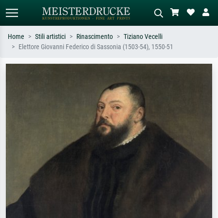
Home
Stili artistici
Rinascimento
Tiziano Vecelli
Elettore Giovanni Federico di Sassonia (1503-54), 1550-51
Ricerca standard
Ricerca immagini AI
Cerca per artista, titolo o stile – es.
Descrivi la scena – es. prato verde,
Monet, Notte stellata,
astratto con molto rosso, dipinto a
Impressionismo, onda di Hokusai,
olio scuro, nudo in piedi vicino a un
nudo.
albero.