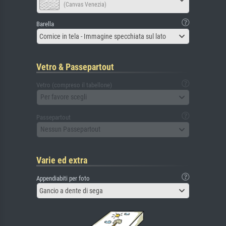
(Canvas Venezia)
Barella
Cornice in tela - Immagine specchiata sul lato
Vetro & Passepartout
Vetro (compreso il tabellone)
Per favore scegli
Passepartout
Nessun Passepartout
Varie ed extra
Appendiabiti per foto
Gancio a dente di sega