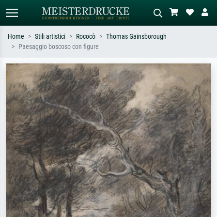
Home
Stili artistici
Rococò
Thomas Gainsborough
Paesaggio boscoso con figure
Ricerca standard
Ricerca immagini AI
Cerca per artista, titolo o stile – es.
Descrivi la scena – es. prato verde,
Monet, Notte stellata,
astratto con molto rosso, dipinto a
Impressionismo, onda di Hokusai,
olio scuro, nudo in piedi vicino a un
nudo.
albero.