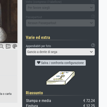
Vetro (compreso il tabellone)
Per favore scegli
Passepartout
Nessun Passepartout
Varie ed extra
Appendiabiti per foto
Gancio a dente di sega
Salva / confronta configurazione
Riassunto
ta o carta
Stampa e media
€ 72.24
Finitura
€ 12.25