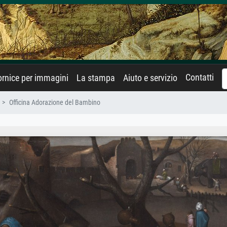
Contatti
rnice per immagini
La stampa
Aiuto e servizio
Officina Adorazione del Bambino