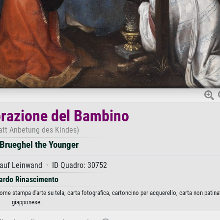
orazione del Bambino
att Anbetung des Kindes)
 Brueghel the Younger
 auf Leinwand · ID Quadro: 30752
ardo Rinascimento
ome stampa d'arte su tela, carta fotografica, cartoncino per acquerello, carta non patina
giapponese.