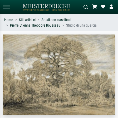
Home
Stili artistici
Artisti non classificati
Pierre Etienne Theodore Rousseau
Studio di una quercia
Ricerca standard
Ricerca immagini AI
Cerca per artista, titolo o stile – es.
Descrivi la scena – es. prato verde,
Monet, Notte stellata,
astratto con molto rosso, dipinto a
Impressionismo, onda di Hokusai,
olio scuro, nudo in piedi vicino a un
nudo.
albero.