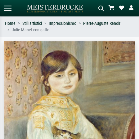
Home
Stili artistici
Impressionismo
Pierre-Auguste Renoir
Julie Manet con gatto
Ricerca standard
Ricerca immagini AI
Cerca per artista, titolo o stile – es.
Descrivi la scena – es. prato verde,
Monet, Notte stellata,
astratto con molto rosso, dipinto a
Impressionismo, onda di Hokusai,
olio scuro, nudo in piedi vicino a un
nudo.
albero.