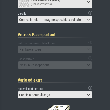
(Canvas Venezia)
Barella
Cornice in tela - Immagine specchiata sul lato
Vetro & Passepartout
Vetro (compreso il tabellone)
Per favore scegli
Passepartout
Nessun Passepartout
Varie ed extra
Appendiabiti per foto
Gancio a dente di sega