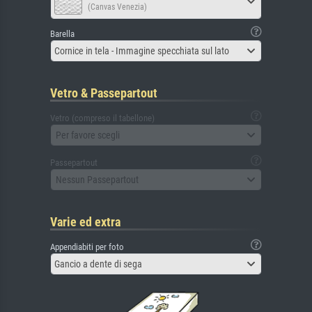
(Canvas Venezia)
Barella
Cornice in tela - Immagine specchiata sul lato
Vetro & Passepartout
Vetro (compreso il tabellone)
Per favore scegli
Passepartout
Nessun Passepartout
Varie ed extra
Appendiabiti per foto
Gancio a dente di sega