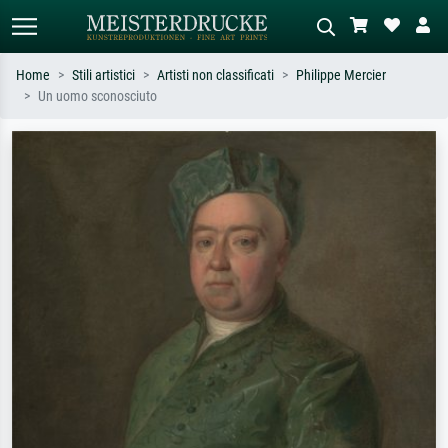
Home
Stili artistici
Artisti non classificati
Philippe Mercier
Un uomo sconosciuto
Ricerca standard
Ricerca immagini AI
Cerca per artista, titolo o stile – es.
Descrivi la scena – es. prato verde,
Monet, Notte stellata,
astratto con molto rosso, dipinto a
Impressionismo, onda di Hokusai,
olio scuro, nudo in piedi vicino a un
nudo.
albero.