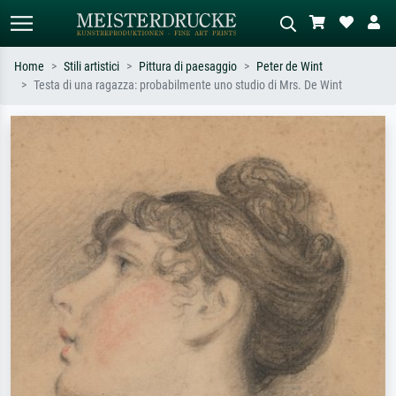
Home
Stili artistici
Pittura di paesaggio
Peter de Wint
Testa di una ragazza: probabilmente uno studio di Mrs. De Wint
Ricerca standard
Ricerca immagini AI
Cerca per artista, titolo o stile – es.
Descrivi la scena – es. prato verde,
Monet, Notte stellata,
astratto con molto rosso, dipinto a
Impressionismo, onda di Hokusai,
olio scuro, nudo in piedi vicino a un
nudo.
albero.