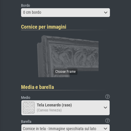
Bordo
0 cm bordo
Cornice per immagini
Media e barella
Medio
Tela Leonardo (raso)
(Canvas Venezia)
Barella
Cornice in tela - Immagine specchiata sul lato