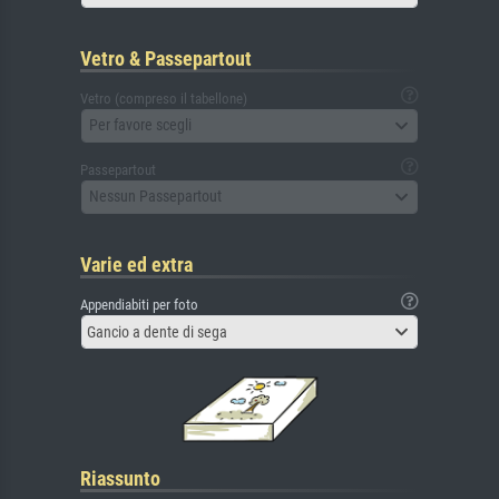
Vetro & Passepartout
Vetro (compreso il tabellone)
Per favore scegli
Passepartout
Nessun Passepartout
Varie ed extra
Appendiabiti per foto
Gancio a dente di sega
Riassunto