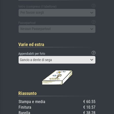
Vetro (compreso il tabellone)
Per favore scegli
Passepartout
Nessun Passepartout
Varie ed extra
Appendiabiti per foto
Gancio a dente di sega
Riassunto
Stampa e media
€ 60.55
Finitura
€ 10.57
Barella
€ 38.28