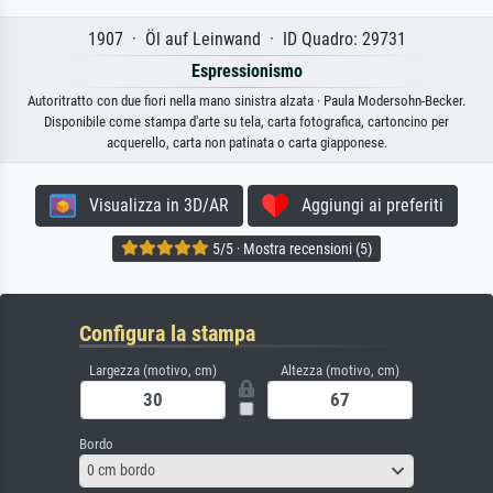
1907 · Öl auf Leinwand · ID Quadro: 29731
Espressionismo
Autoritratto con due fiori nella mano sinistra alzata · Paula Modersohn-Becker.
Disponibile come stampa d'arte su tela, carta fotografica, cartoncino per
acquerello, carta non patinata o carta giapponese.
Visualizza in 3D/AR
Aggiungi ai preferiti
5/5 · Mostra recensioni (5)
Configura la stampa
Largezza (motivo, cm)
Altezza (motivo, cm)
Bordo
0 cm bordo