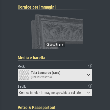
Cornice per immagini
Media e barella
Medio
Tela Leonardo (raso)
(Canvas Venezia)
Barella
Cornice in tela - Immagine specchiata sul lato
Vetro & Passepartout