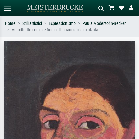
Home
Stili artistici
Espressionismo
Paula Modersohn-Becker
Autoritratto con due fiori nella mano sinistra alzata
Ricerca standard
Ricerca immagini AI
Cerca per artista, titolo o stile – es.
Descrivi la scena – es. prato verde,
Monet, Notte stellata,
astratto con molto rosso, dipinto a
Impressionismo, onda di Hokusai,
olio scuro, nudo in piedi vicino a un
nudo.
albero.