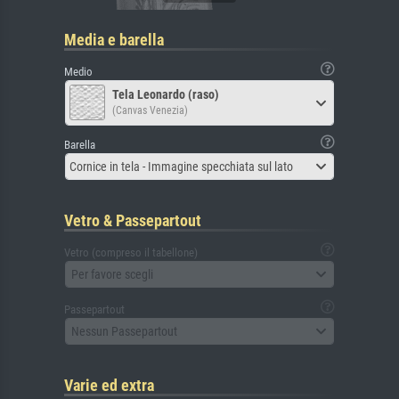
Media e barella
Medio
Tela Leonardo (raso)
(Canvas Venezia)
Barella
Cornice in tela - Immagine specchiata sul lato
Vetro & Passepartout
Vetro (compreso il tabellone)
Per favore scegli
Passepartout
Nessun Passepartout
Varie ed extra