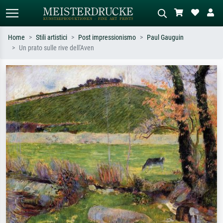
Home
Stili artistici
Post impressionismo
Paul Gauguin
Un prato sulle rive dell'Aven
Ricerca standard
Ricerca immagini AI
Cerca per artista, titolo o stile – es.
Descrivi la scena – es. prato verde,
Monet, Notte stellata,
astratto con molto rosso, dipinto a
Impressionismo, onda di Hokusai,
olio scuro, nudo in piedi vicino a un
nudo.
albero.