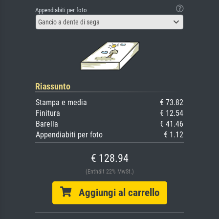
Appendiabiti per foto
Gancio a dente di sega
Riassunto
Stampa e media
€ 73.82
Finitura
€ 12.54
Barella
€ 41.46
Appendiabiti per foto
€ 1.12
€ 128.94
(Enthält 22% MwSt.)
Aggiungi al carrello