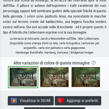
mostra una scena ad Amburgo, la terrazza del ristorante apre la vista
dell'Elba. Il pittore si astiene dall'esprimere i tratti caratteriali dei suoi
personaggi, eppure tutti sembrano godere della speciale felicità di questa
bella giornata. I colori sono piuttosto tenui, ma nonostante le macchie
solari sul terreno create dal baldacchino, una leggera foschia sembra
essere nell'aria. Qui non accade nulla di eccitante - ed è proprio questo il
tipo di felicità che Liebermann esprime con la sua immagine.
La terrazza al ristorante Jacob a Nienstedten sull'Elba · Max Liebermann.
Disponibile come stampa d'arte su tela, carta fotografica, cartoncino per
acquerello, carta non patinata o carta giapponese.
Hamburger Kunsthalle, Hamburg, Germany / Bridgeman Images
Altre variazioni di colore di questa immagine
Visualizza in 3D/AR
Aggiungi ai preferiti