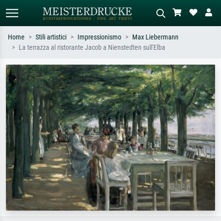
Home
Stili artistici
Impressionismo
Max Liebermann
La terrazza al ristorante Jacob a Nienstedten sull'Elba
Ricerca standard
Ricerca immagini AI
Cerca per artista, titolo o stile – es.
Descrivi la scena – es. prato verde,
Monet, Notte stellata,
astratto con molto rosso, dipinto a
Impressionismo, onda di Hokusai,
olio scuro, nudo in piedi vicino a un
nudo.
albero.