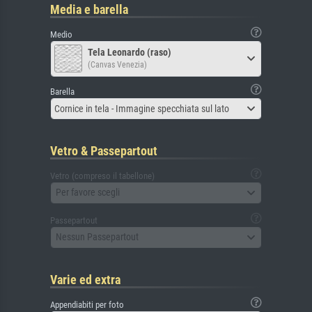
Media e barella
Medio
Tela Leonardo (raso)
(Canvas Venezia)
Barella
Cornice in tela - Immagine specchiata sul lato
Vetro & Passepartout
Vetro (compreso il tabellone)
Per favore scegli
Passepartout
Nessun Passepartout
Varie ed extra
Appendiabiti per foto