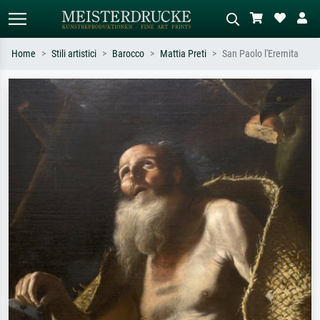
Home
Stili artistici
Barocco
Mattia Preti
San Paolo l'Eremita
Ricerca standard
Ricerca immagini AI
Cerca per artista, titolo o stile – es.
Descrivi la scena – es. prato verde,
Monet, Notte stellata,
astratto con molto rosso, dipinto a
Impressionismo, onda di Hokusai,
olio scuro, nudo in piedi vicino a un
nudo.
albero.