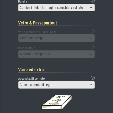
Barella
Cornice in tela - Immagine specchiata sul lato
Vetro & Passepartout
Vetro (compreso il tabellone)
Per favore scegli
Passepartout
Nessun Passepartout
Varie ed extra
Appendiabiti per foto
Gancio a dente di sega