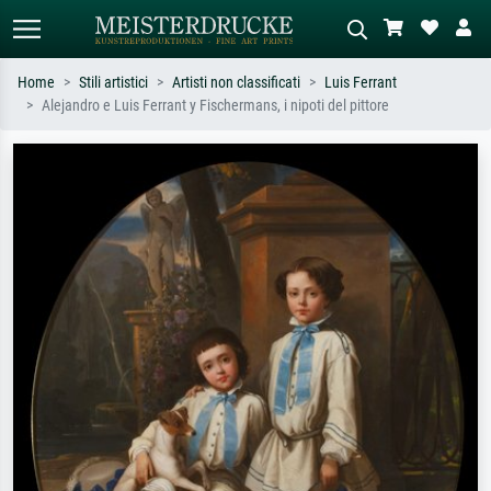
Home
Stili artistici
Artisti non classificati
Luis Ferrant
Alejandro e Luis Ferrant y Fischermans, i nipoti del pittore
Ricerca standard
Ricerca immagini AI
Cerca per artista, titolo o stile – es.
Descrivi la scena – es. prato verde,
Monet, Notte stellata,
astratto con molto rosso, dipinto a
Impressionismo, onda di Hokusai,
olio scuro, nudo in piedi vicino a un
nudo.
albero.