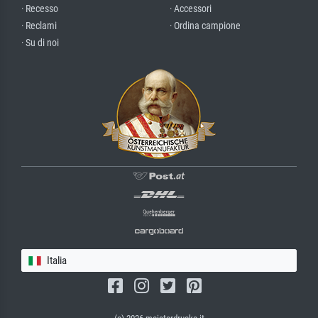
· Recesso
· Accessori
· Reclami
· Ordina campione
· Su di noi
Italia