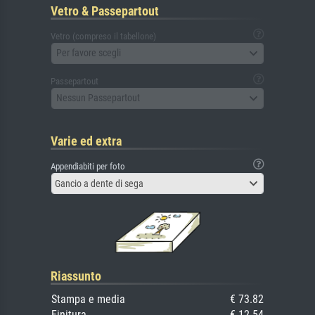
Vetro & Passepartout
Vetro (compreso il tabellone)
Per favore scegli
Passepartout
Nessun Passepartout
Varie ed extra
Appendiabiti per foto
Gancio a dente di sega
Riassunto
Stampa e media
€ 73.82
Finitura
€ 12.54