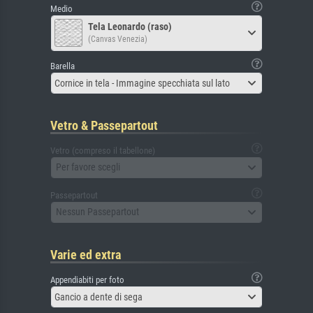
Medio
Tela Leonardo (raso)
(Canvas Venezia)
Barella
Cornice in tela - Immagine specchiata sul lato
Vetro & Passepartout
Vetro (compreso il tabellone)
Per favore scegli
Passepartout
Nessun Passepartout
Varie ed extra
Appendiabiti per foto
Gancio a dente di sega