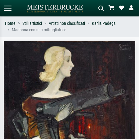
Home
Stili artistici
Artisti non classificati
Karlis Padegs
Madonna con una mitragliatrice
Ricerca standard
Ricerca immagini AI
Cerca per artista, titolo o stile – es.
Descrivi la scena – es. prato verde,
Monet, Notte stellata,
astratto con molto rosso, dipinto a
Impressionismo, onda di Hokusai,
olio scuro, nudo in piedi vicino a un
nudo.
albero.