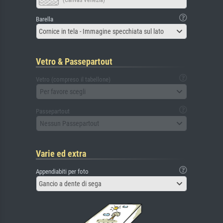
(Canvas Venezia)
Barella
Cornice in tela - Immagine specchiata sul lato
Vetro & Passepartout
Vetro (compreso il tabellone)
Per favore scegli
Passepartout
Nessun Passepartout
Varie ed extra
Appendiabiti per foto
Gancio a dente di sega