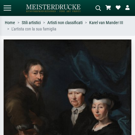
Home
Stili artistici
Artisti non classificati
Karel van Mander III
L'artista con la sua famiglia
Ricerca standard
Ricerca immagini AI
Cerca per artista, titolo o stile – es.
Descrivi la scena – es. prato verde,
Monet, Notte stellata,
astratto con molto rosso, dipinto a
Impressionismo, onda di Hokusai,
olio scuro, nudo in piedi vicino a un
nudo.
albero.