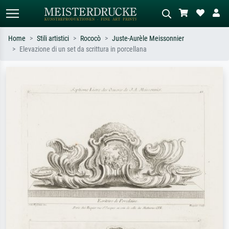
Home
Stili artistici
Rococò
Juste-Aurèle Meissonnier
Elevazione di un set da scrittura in porcellana
Ricerca standard
Ricerca immagini AI
Cerca per artista, titolo o stile – es.
Descrivi la scena – es. prato verde,
Monet, Notte stellata,
astratto con molto rosso, dipinto a
Impressionismo, onda di Hokusai,
olio scuro, nudo in piedi vicino a un
nudo.
albero.