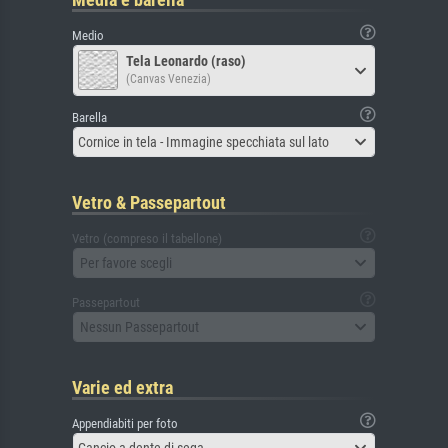
Medio
Tela Leonardo (raso)
(Canvas Venezia)
Barella
Cornice in tela - Immagine specchiata sul lato
Vetro & Passepartout
Vetro (compreso il tabellone)
Per favore scegli
Passepartout
Nessun Passepartout
Varie ed extra
Appendiabiti per foto