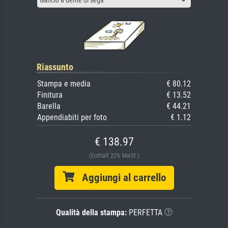
Gancio a dente di sega
Riassunto
Stampa e media
€ 80.12
Finitura
€ 13.52
Barella
€ 44.21
Appendiabiti per foto
€ 1.12
€ 138.97
(Enthält 22% MwSt.)
Aggiungi al carrello
Qualità della stampa:
PERFETTA