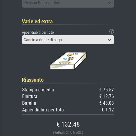
Nessun Passepartout
Varie ed extra
Appendiabiti per foto
Gancio a dente di sega
Riassunto
Stampa e media
€ 75.57
Finitura
€ 12.76
Barella
€ 43.03
Appendiabiti per foto
€ 1.12
€ 132.48
(Enthält 22% MwSt.)