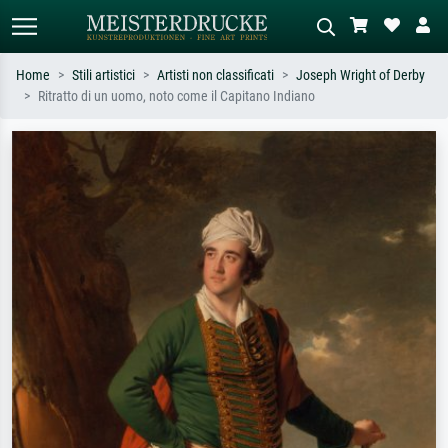
Home
Stili artistici
Artisti non classificati
Joseph Wright of Derby
Ritratto di un uomo, noto come il Capitano Indiano
Ricerca standard
Ricerca immagini AI
Cerca per artista, titolo o stile – es.
Descrivi la scena – es. prato verde,
Monet, Notte stellata,
astratto con molto rosso, dipinto a
Impressionismo, onda di Hokusai,
olio scuro, nudo in piedi vicino a un
nudo.
albero.