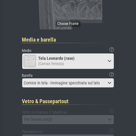
Media e barella
Medio
Tela Leonardo (raso)
(Canvas Venezia)
Barella
Cornice in tela - Immagine specchiata sul lato
Vetro & Passepartout
Vetro (compreso il tabellone)
Per favore scegli
Passepartout