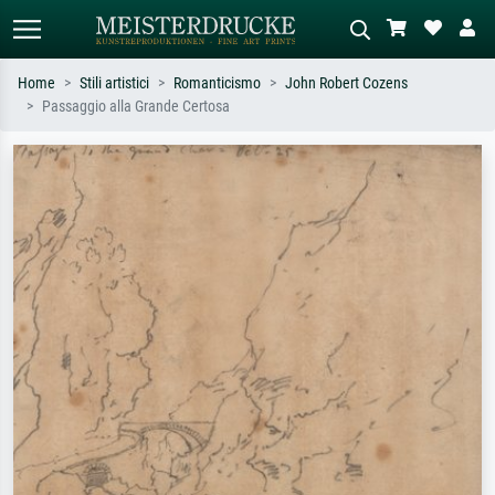
Home
Stili artistici
Romanticismo
John Robert Cozens
Passaggio alla Grande Certosa
Ricerca standard
Ricerca immagini AI
Cerca per artista, titolo o stile – es.
Descrivi la scena – es. prato verde,
Monet, Notte stellata,
astratto con molto rosso, dipinto a
Impressionismo, onda di Hokusai,
olio scuro, nudo in piedi vicino a un
nudo.
albero.