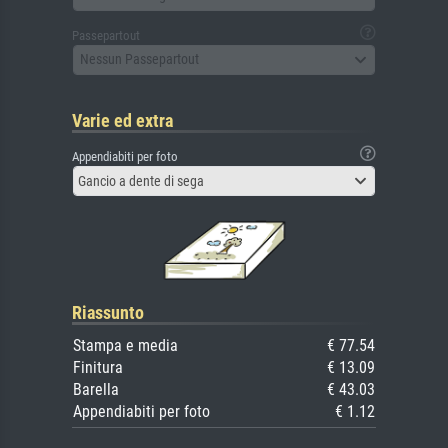
Passepartout
Nessun Passepartout
Varie ed extra
Appendiabiti per foto
Gancio a dente di sega
Riassunto
Stampa e media
€ 77.54
Finitura
€ 13.09
Barella
€ 43.03
Appendiabiti per foto
€ 1.12