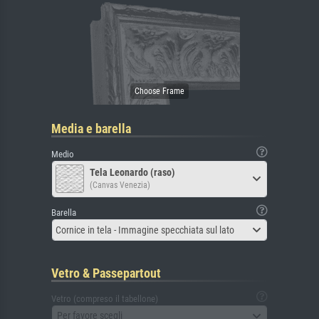
Media e barella
Medio
Tela Leonardo (raso)
(Canvas Venezia)
Barella
Cornice in tela - Immagine specchiata sul lato
Vetro & Passepartout
Vetro (compreso il tabellone)
Per favore scegli