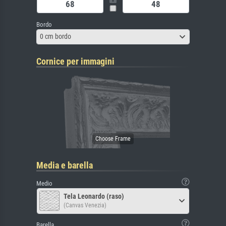
Bordo
0 cm bordo
Cornice per immagini
Media e barella
Medio
Tela Leonardo (raso)
(Canvas Venezia)
Barella