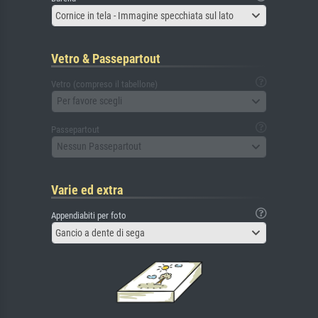
Cornice in tela - Immagine specchiata sul lato
Vetro & Passepartout
Vetro (compreso il tabellone)
Per favore scegli
Passepartout
Nessun Passepartout
Varie ed extra
Appendiabiti per foto
Gancio a dente di sega