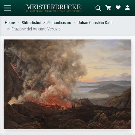
Home
Stili artistici
Romanticismo
Johan Christian Dahl
Eruzione del Vulcano Vesuvio
Ricerca standard
Ricerca immagini AI
Cerca per artista, titolo o stile – es.
Descrivi la scena – es. prato verde,
Monet, Notte stellata,
astratto con molto rosso, dipinto a
Impressionismo, onda di Hokusai,
olio scuro, nudo in piedi vicino a un
nudo.
albero.