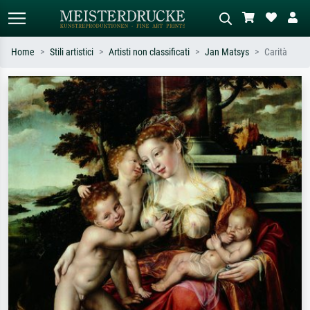
Home
Stili artistici
Artisti non classificati
Jan Matsys
Carità
Ricerca standard
Ricerca immagini AI
Cerca per artista, titolo o stile – es.
Descrivi la scena – es. prato verde,
Monet, Notte stellata,
astratto con molto rosso, dipinto a
Impressionismo, onda di Hokusai,
olio scuro, nudo in piedi vicino a un
nudo.
albero.