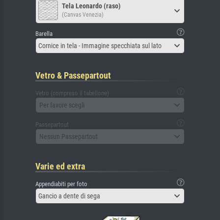
Tela Leonardo (raso)
(Canvas Venezia)
Barella
Cornice in tela - Immagine specchiata sul lato
Vetro & Passepartout
Vetro (compreso il tabellone)
Per favore scegli
Passepartout
Nessun Passepartout
Varie ed extra
Appendiabiti per foto
Gancio a dente di sega