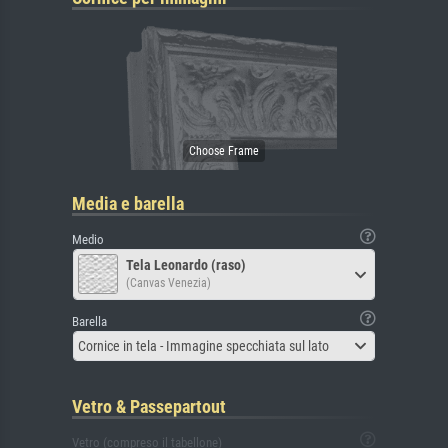
Media e barella
Medio
Tela Leonardo (raso)
(Canvas Venezia)
Barella
Cornice in tela - Immagine specchiata sul lato
Vetro & Passepartout
Vetro (compreso il tabellone)