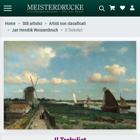
Home
Stili artistici
Artisti non classificati
Jan Hendrik Weissenbruch
Il Trekvliet
Ricerca standard
Ricerca immagini AI
Cerca per artista, titolo o stile – es.
Descrivi la scena – es. prato verde,
Monet, Notte stellata,
astratto con molto rosso, dipinto a
Impressionismo, onda di Hokusai,
olio scuro, nudo in piedi vicino a un
nudo.
albero.