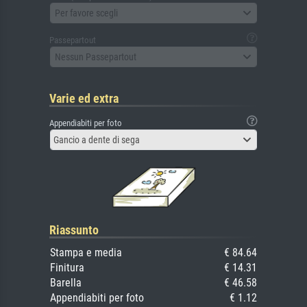
Per favore scegli
Passepartout
Nessun Passepartout
Varie ed extra
Appendiabiti per foto
Gancio a dente di sega
Riassunto
Stampa e media
€ 84.64
Finitura
€ 14.31
Barella
€ 46.58
Appendiabiti per foto
€ 1.12