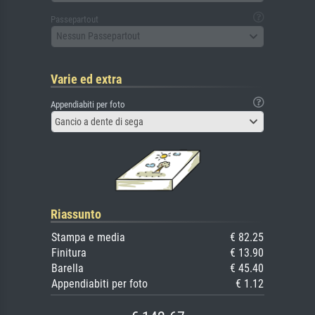
Passepartout
Nessun Passepartout
Varie ed extra
Appendiabiti per foto
Gancio a dente di sega
Riassunto
Stampa e media
€ 82.25
Finitura
€ 13.90
Barella
€ 45.40
Appendiabiti per foto
€ 1.12