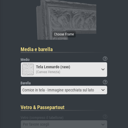
Media e barella
Medio
Tela Leonardo (raso)
(Canvas Venezia)
Barella
Cornice in tela - Immagine specchiata sul lato
Vetro & Passepartout
Vetro (compreso il tabellone)
Per favore scegli