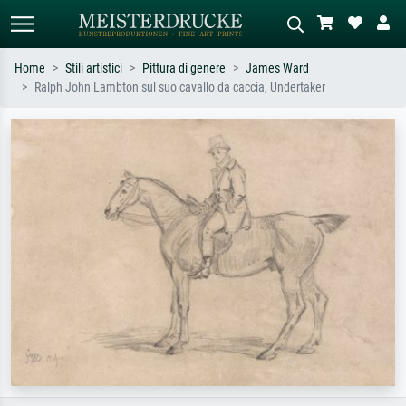
Home
Stili artistici
Pittura di genere
James Ward
Ralph John Lambton sul suo cavallo da caccia, Undertaker
Ricerca standard
Ricerca immagini AI
Cerca per artista, titolo o stile – es.
Descrivi la scena – es. prato verde,
Monet, Notte stellata,
astratto con molto rosso, dipinto a
Impressionismo, onda di Hokusai,
olio scuro, nudo in piedi vicino a un
nudo.
albero.