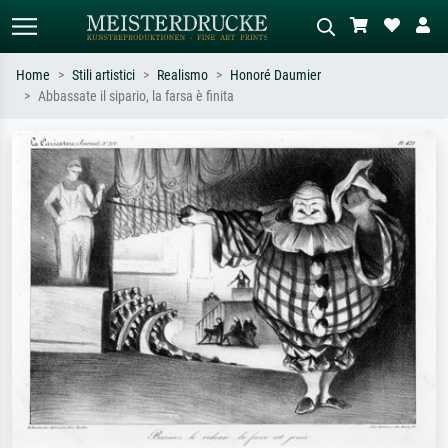
Home
Stili artistici
Realismo
Honoré Daumier
Abbassate il sipario, la farsa è finita
Ricerca standard
Ricerca immagini AI
Cerca per artista, titolo o stile – es.
Descrivi la scena – es. prato verde,
Monet, Notte stellata,
astratto con molto rosso, dipinto a
Impressionismo, onda di Hokusai,
olio scuro, nudo in piedi vicino a un
nudo.
albero.