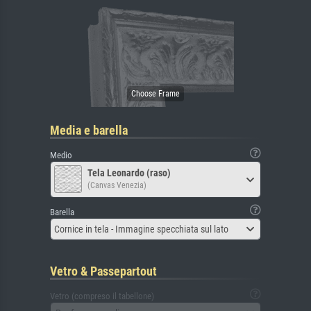
Media e barella
Medio
Tela Leonardo (raso)
(Canvas Venezia)
Barella
Cornice in tela - Immagine specchiata sul lato
Vetro & Passepartout
Vetro (compreso il tabellone)