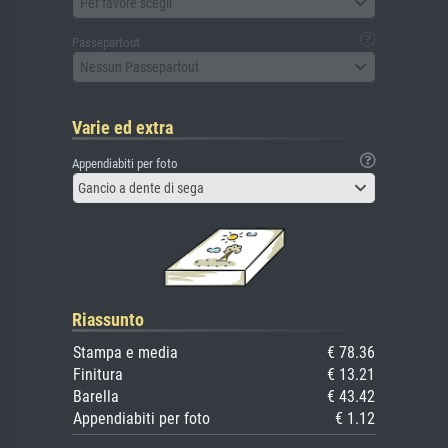
Per favore scegli
Passepartout
Nessun Passepartout
Varie ed extra
Appendiabiti per foto
Gancio a dente di sega
Riassunto
Stampa e media
€ 78.36
Finitura
€ 13.21
Barella
€ 43.42
Appendiabiti per foto
€ 1.12