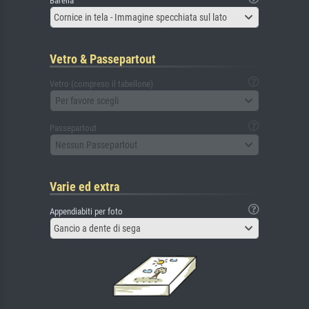
Barella
Cornice in tela - Immagine specchiata sul lato
Vetro & Passepartout
Vetro (compreso il tabellone)
Per favore scegli
Passepartout
Nessun Passepartout
Varie ed extra
Appendiabiti per foto
Gancio a dente di sega