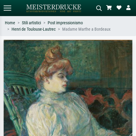
Home
Stili artistici
Post impressionismo
Henri de Toulouse-Lautrec
Madame Marthe a Bordeaux
Ricerca standard
Ricerca immagini AI
Cerca per artista, titolo o stile – es.
Descrivi la scena – es. prato verde,
Monet, Notte stellata,
astratto con molto rosso, dipinto a
Impressionismo, onda di Hokusai,
olio scuro, nudo in piedi vicino a un
nudo.
albero.