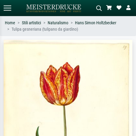
Home
Stili artistici
Naturalismo
Hans Simon Holtzbecker
Tulipa gesneriana (tulipano da giardino)
Ricerca standard
Ricerca immagini AI
Cerca per artista, titolo o stile – es.
Descrivi la scena – es. prato verde,
Monet, Notte stellata,
astratto con molto rosso, dipinto a
Impressionismo, onda di Hokusai,
olio scuro, nudo in piedi vicino a un
nudo.
albero.