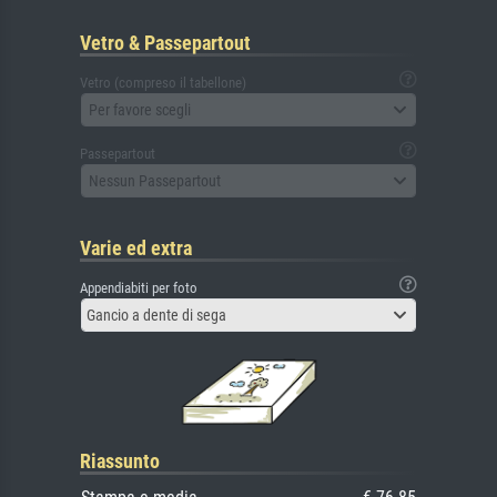
Vetro & Passepartout
Vetro (compreso il tabellone)
Per favore scegli
Passepartout
Nessun Passepartout
Varie ed extra
Appendiabiti per foto
Gancio a dente di sega
Riassunto