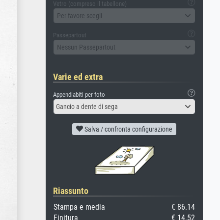
Vetro (compreso il tabellone)
Per favore scegli
Passepartout
Nessun Passepartout
Varie ed extra
Appendiabiti per foto
Gancio a dente di sega
Salva / confronta configurazione
Riassunto
Stampa e media
€ 86.14
Finitura
€ 14.52