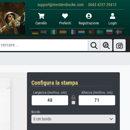
support@meisterdrucke.com · 0043 4257 29415
Carrello
Preferiti
Registrazione
Login
Configura la stampa
Largezza (motivo, cm)
Altezza (motivo, cm)
Bordo
0 cm bordo