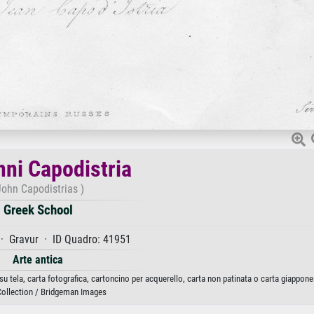
nni Capodistria
John Capodistrias )
Greek School
· Gravur · ID Quadro: 41951
Arte antica
u tela, carta fotografica, cartoncino per acquerello, carta non patinata o carta giappone
Collection / Bridgeman Images