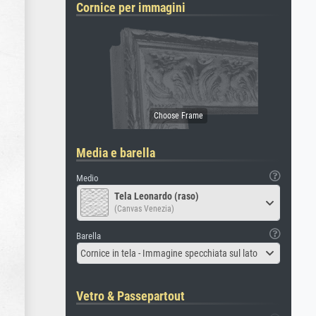
Cornice per immagini
Media e barella
Medio
Tela Leonardo (raso)
(Canvas Venezia)
Barella
Cornice in tela - Immagine specchiata sul lato
Vetro & Passepartout