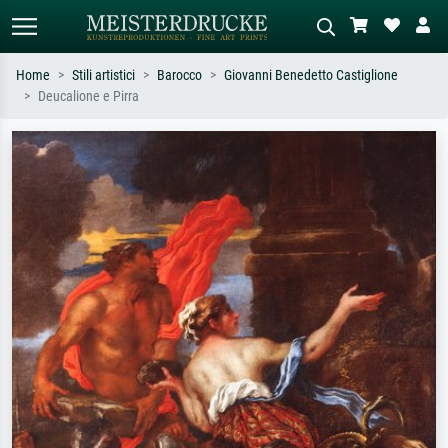
Home
Stili artistici
Barocco
Giovanni Benedetto Castiglione
Deucalione e Pirra
Ricerca standard
Ricerca immagini AI
Cerca per artista, titolo o stile – es.
Descrivi la scena – es. prato verde,
Monet, Notte stellata,
astratto con molto rosso, dipinto a
Impressionismo, onda di Hokusai,
olio scuro, nudo in piedi vicino a un
nudo.
albero.