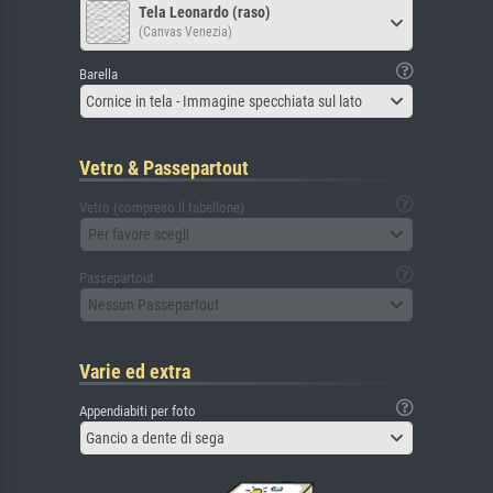
Tela Leonardo (raso)
(Canvas Venezia)
Barella
Cornice in tela - Immagine specchiata sul lato
Vetro & Passepartout
Vetro (compreso il tabellone)
Per favore scegli
Passepartout
Nessun Passepartout
Varie ed extra
Appendiabiti per foto
Gancio a dente di sega