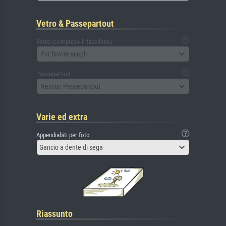
Vetro & Passepartout
Vetro (compreso il tabellone)
Per favore scegli
Passepartout
Nessun Passepartout
Varie ed extra
Appendiabiti per foto
Gancio a dente di sega
Riassunto