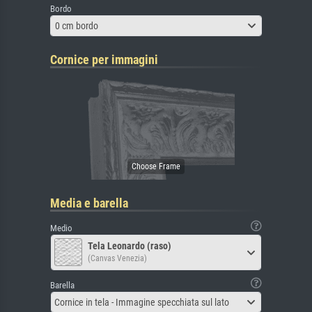
Bordo
0 cm bordo
Cornice per immagini
Media e barella
Medio
Tela Leonardo (raso)
(Canvas Venezia)
Barella
Cornice in tela - Immagine specchiata sul lato