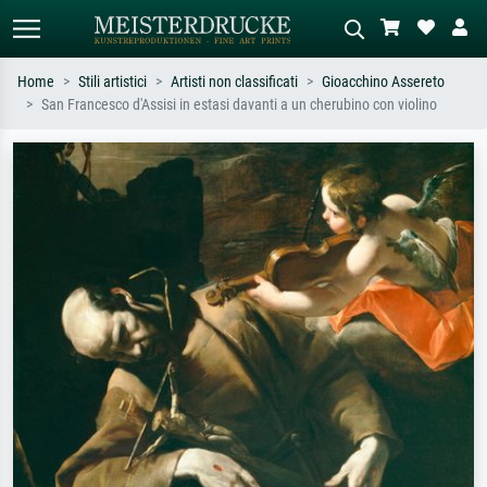
Home
Stili artistici
Artisti non classificati
Gioacchino Assereto
San Francesco d'Assisi in estasi davanti a un cherubino con violino
Ricerca standard
Ricerca immagini AI
Cerca per artista, titolo o stile – es.
Descrivi la scena – es. prato verde,
Monet, Notte stellata,
astratto con molto rosso, dipinto a
Impressionismo, onda di Hokusai,
olio scuro, nudo in piedi vicino a un
nudo.
albero.