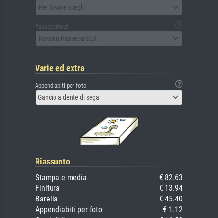
Per favore scegli
Passepartout
Nessun Passepartout
Varie ed extra
Appendiabiti per foto
Gancio a dente di sega
Riassunto
Stampa e media
€ 82.63
Finitura
€ 13.94
Barella
€ 45.40
Appendiabiti per foto
€ 1.12