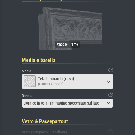
Media e barella
Medio
Tela Leonardo (raso)
(Canvas Venezia)
Barella
Cornice in tela - Immagine specchiata sul lato
Vetro & Passepartout
Vetro (compreso il tabellone)