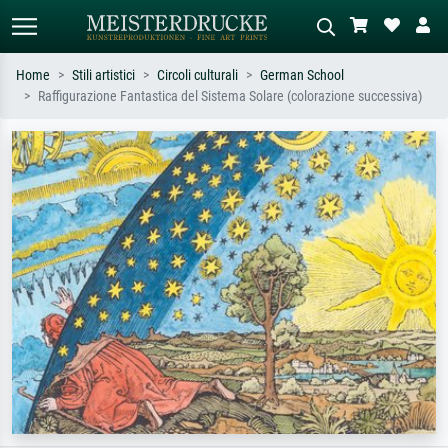
Home
Stili artistici
Circoli culturali
German School
Raffigurazione Fantastica del Sistema Solare (colorazione successiva)
Ricerca standard
Ricerca immagini AI
Cerca per artista, titolo o stile – es.
Descrivi la scena – es. prato verde,
Monet, Notte stellata,
astratto con molto rosso, dipinto a
Impressionismo, onda di Hokusai,
olio scuro, nudo in piedi vicino a un
nudo.
albero.