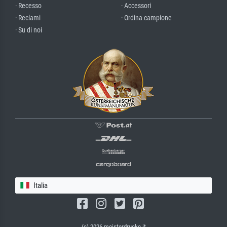
· Recesso
· Accessori
· Reclami
· Ordina campione
· Su di noi
Italia
(c) 2026 meisterdrucke.it