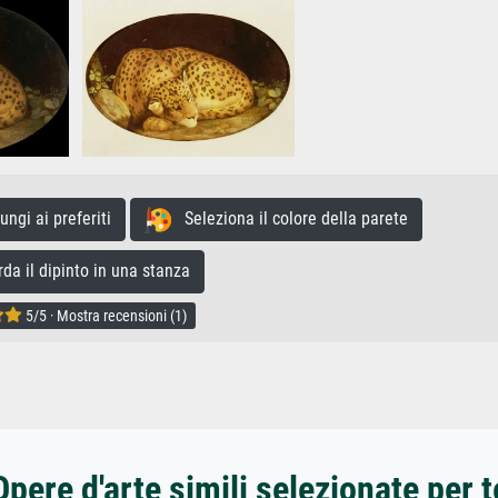
gi ai preferiti
Seleziona il colore della parete
a il dipinto in una stanza
5/5 · Mostra recensioni (1)
Opere d'arte simili selezionate per t