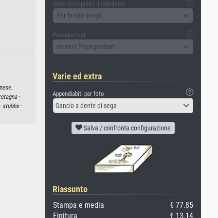
Vetro (compreso il tabellone)
Per favore scegli
Passepartout
Nessun Passepartout
Varie ed extra
nese.
Appendiabiti per foto
retagna ·
Gancio a dente di sega
·
stubbs ·
Salva / confronta configurazione
Riassunto
Stampa e media
€ 77.85
Finitura
€ 13.14