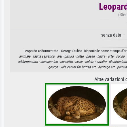
Leopar
(Sle
senza data ·
Leopardo addormentato · George Stubbs. Disponibile come stampa d'arte s
animale ·
fauna selvatica ·
arti ·
pittura ·
notte ·
paese ·
figura ·
arte ·
sonno ·
addormentato ·
accademico ·
concetto ·
ovale ·
colore ·
smalto ·
diciottesimo
george ·
yale center for british art ·
heritage art ·
paintin
Altre variazioni