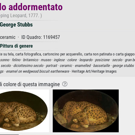
do addormentato
eping Leopard, 1777. )
George Stubbs
 ceramic · ID Quadro: 1169457
Pittura di genere
u tela, carta fotografica, cartoncino per acquerello, carta non patinata o carta giappo
sonno ·
felino ·
britannico ·
museo ·
inglese ·
colore ·
leopardo ·
posizione ·
secolo ·
gran b
 secolo ·
diciottesimo secolo ·
portrait ·
ceramic ·
enamelled ·
bassetaille ·
george stubbs 
gs ·
enamel on wedgwood biscuit earthenware
· Heritage Art/Heritage Images
 di colore di questa immagine