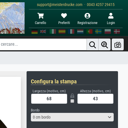
support@meisterdrucke.com · 0043 4257 29415
Carrello
Preferiti
Registrazione
Login
Configura la stampa
Largezza (motivo, cm)
Altezza (motivo, cm)
Bordo
0 cm bordo