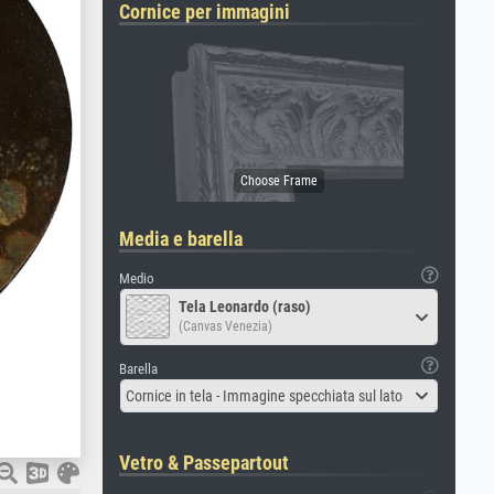
Cornice per immagini
Media e barella
Medio
Tela Leonardo (raso)
(Canvas Venezia)
Barella
Cornice in tela - Immagine specchiata sul lato
Vetro & Passepartout