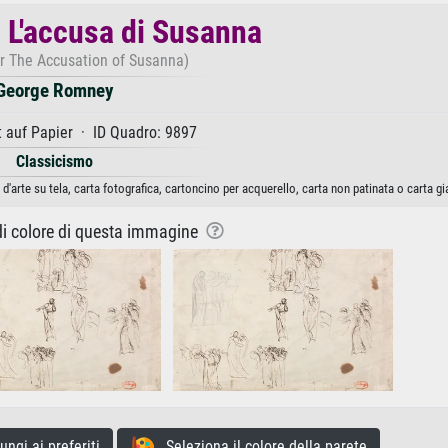
r L'accusa di Susanna
or The Accusation of Susanna)
George Romney
 auf Papier · ID Quadro: 9897
Classicismo
arte su tela, carta fotografica, cartoncino per acquerello, carta non patinata o carta g
 di colore di questa immagine
gi ai preferiti
Seleziona il colore della parete