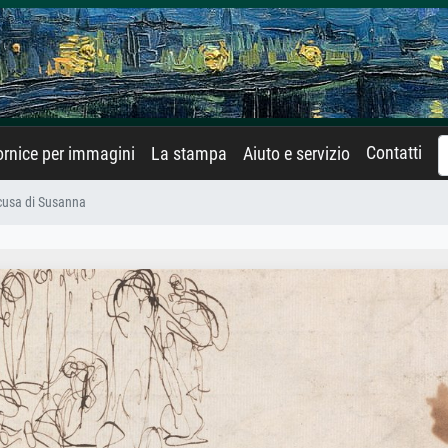
Contatti
rnice per immagini
La stampa
Aiuto e servizio
ccusa di Susanna