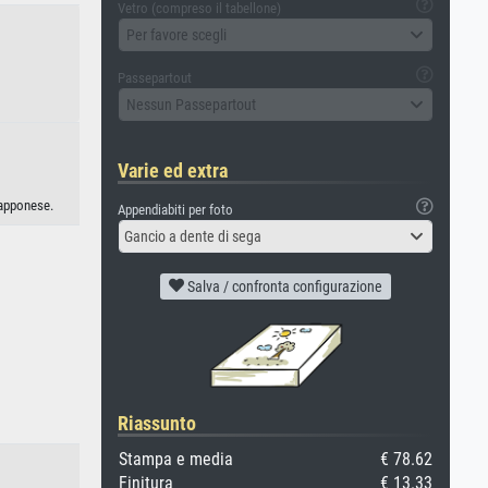
Vetro (compreso il tabellone)
Per favore scegli
Passepartout
Nessun Passepartout
Varie ed extra
iapponese.
Appendiabiti per foto
Gancio a dente di sega
Salva / confronta configurazione
Riassunto
Stampa e media
€ 78.62
Finitura
€ 13.33