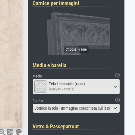
Cornice per immagini
Media e barella
Medio
Tela Leonardo (raso)
(Canvas Venezia)
Barella
Cornice in tela - Immagine specchiata sul lato
Vetro & Passepartout