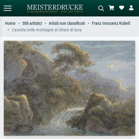
Home
Stili artistici
Artisti non classificati
Franz Innocenz Kobell
Cascata nelle montagne al chiaro di luna
Ricerca standard
Ricerca immagini AI
Cerca per artista, titolo o stile – es.
Descrivi la scena – es. prato verde,
Monet, Notte stellata,
astratto con molto rosso, dipinto a
Impressionismo, onda di Hokusai,
olio scuro, nudo in piedi vicino a un
nudo.
albero.