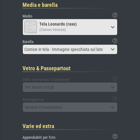
Media e barella
Medio
Tela Leonardo (raso)
(Canvas Venezia)
Barella
Cornice in tela - Immagine specchiata sul lato
Vetro & Passepartout
Vetro (compreso il tabellone)
Per favore scegli
Passepartout
Nessun Passepartout
Varie ed extra
Appendiabiti per foto