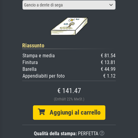
Gancio a dente di sega
Riassunto
Stampa e media
€ 81.54
Finitura
€ 13.81
Barella
€ 44.99
Appendiabiti per foto
€ 1.12
€ 141.47
(Enthält 22% MwSt.)
Aggiungi al carrello
Qualità della stampa:
PERFETTA