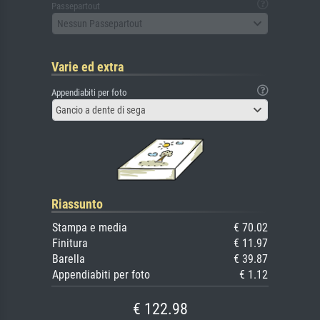
Passepartout
Nessun Passepartout
Varie ed extra
Appendiabiti per foto
Gancio a dente di sega
Riassunto
Stampa e media
€ 70.02
Finitura
€ 11.97
Barella
€ 39.87
Appendiabiti per foto
€ 1.12
€ 122.98