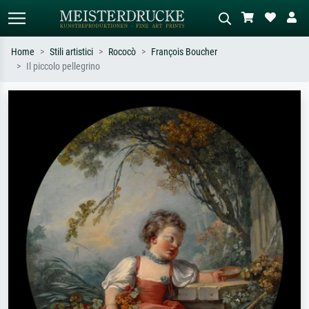
Home
Stili artistici
Rococò
François Boucher
Il piccolo pellegrino
Ricerca standard
Ricerca immagini AI
Cerca per artista, titolo o stile – es.
Descrivi la scena – es. prato verde,
Monet, Notte stellata,
astratto con molto rosso, dipinto a
Impressionismo, onda di Hokusai,
olio scuro, nudo in piedi vicino a un
nudo.
albero.