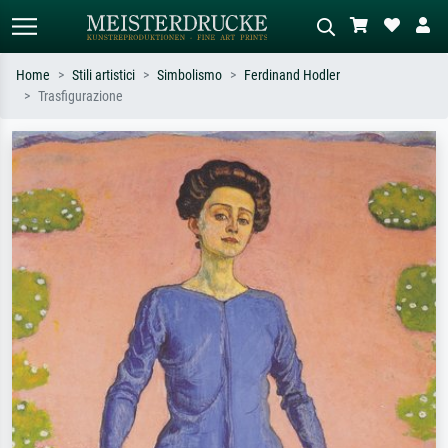
Home
Stili artistici
Simbolismo
Ferdinand Hodler
Trasfigurazione
Ricerca standard
Ricerca immagini AI
Cerca per artista, titolo o stile – es.
Descrivi la scena – es. prato verde,
Monet, Notte stellata,
astratto con molto rosso, dipinto a
Impressionismo, onda di Hokusai,
olio scuro, nudo in piedi vicino a un
nudo.
albero.