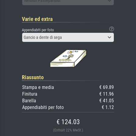
Nessun Passepartout
Varie ed extra
Appendiabiti per foto
Gancio a dente di sega
Riassunto
Stampa e media
€ 69.89
Finitura
€ 11.96
Barella
€ 41.05
Appendiabiti per foto
€ 1.12
€ 124.03
(Enthält 22% MwSt.)