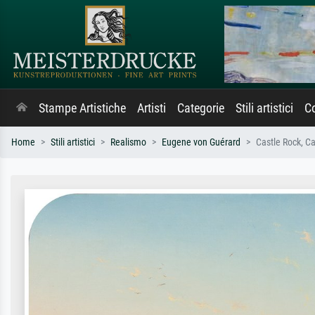
Stampe Artistiche
Artisti
Categorie
Stili artistici
Co
Home
Stili artistici
Realismo
Eugene von Guérard
Castle Rock, C