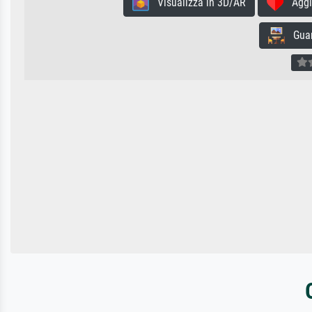
Visualizza in 3D/AR
Aggiun
Guard