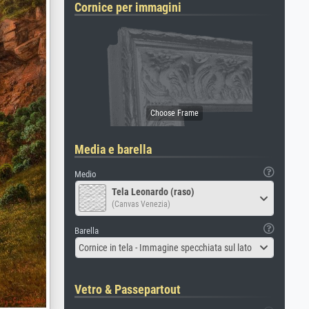
Cornice per immagini
Media e barella
Medio
Tela Leonardo (raso)
(Canvas Venezia)
Barella
Cornice in tela - Immagine specchiata sul lato
Vetro & Passepartout