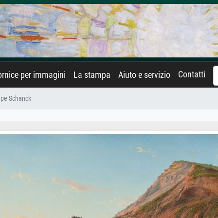
Contatti
rnice per immagini
La stampa
Aiuto e servizio
ape Schanck