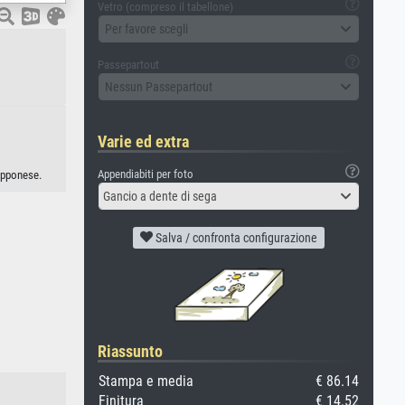
Vetro (compreso il tabellone)
Per favore scegli
Passepartout
Nessun Passepartout
Varie ed extra
Appendiabiti per foto
apponese.
Gancio a dente di sega
Salva / confronta configurazione
Riassunto
Stampa e media
€ 86.14
Finitura
€ 14.52