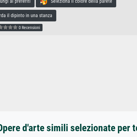
gi ai preferiti
Seleziona il colore della parete
a il dipinto in una stanza
0 Recensioni
Opere d'arte simili selezionate per t