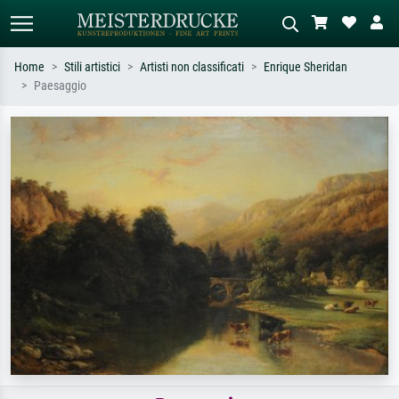
Home
Stili artistici
Artisti non classificati
Enrique Sheridan
Paesaggio
Ricerca standard
Ricerca immagini AI
Cerca per artista, titolo o stile – es.
Descrivi la scena – es. prato verde,
Monet, Notte stellata,
astratto con molto rosso, dipinto a
Impressionismo, onda di Hokusai,
olio scuro, nudo in piedi vicino a un
nudo.
albero.