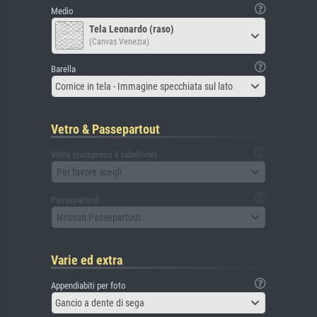
Medio
Tela Leonardo (raso)
(Canvas Venezia)
Barella
Cornice in tela - Immagine specchiata sul lato
Vetro & Passepartout
Vetro (compreso il tabellone)
Per favore scegli
Passepartout
Nessun Passepartout
Varie ed extra
Appendiabiti per foto
Gancio a dente di sega