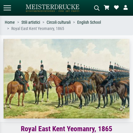
Home
Stili artistici
Circoli culturali
English School
Royal East Kent Yeomanry, 1865
Ricerca standard
Ricerca immagini AI
Cerca per artista, titolo o stile – es.
Descrivi la scena – es. prato verde,
Monet, Notte stellata,
astratto con molto rosso, dipinto a
Impressionismo, onda di Hokusai,
olio scuro, nudo in piedi vicino a un
nudo.
albero.
Royal East Kent Yeomanry, 1865