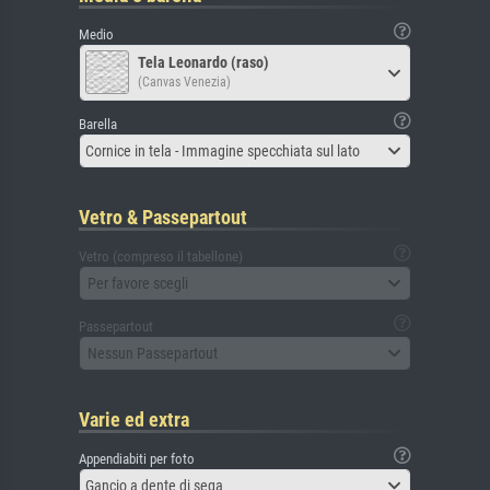
Medio
Tela Leonardo (raso)
(Canvas Venezia)
Barella
Cornice in tela - Immagine specchiata sul lato
Vetro & Passepartout
Vetro (compreso il tabellone)
Per favore scegli
Passepartout
Nessun Passepartout
Varie ed extra
Appendiabiti per foto
Gancio a dente di sega