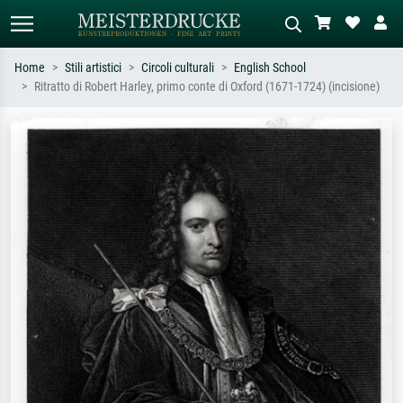
Home
Stili artistici
Circoli culturali
English School
Ritratto di Robert Harley, primo conte di Oxford (1671-1724) (incisione)
Ricerca standard
Ricerca immagini AI
Cerca per artista, titolo o stile – es.
Descrivi la scena – es. prato verde,
Monet, Notte stellata,
astratto con molto rosso, dipinto a
Impressionismo, onda di Hokusai,
olio scuro, nudo in piedi vicino a un
nudo.
albero.