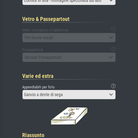
Cornice in tela - Immagine specchiata sul lato
Vetro & Passepartout
Vetro (compreso il tabellone)
Per favore scegli
Passepartout
Nessun Passepartout
Varie ed extra
Appendiabiti per foto
Gancio a dente di sega
Riassunto