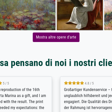
Mostra altre opere d'arte
sa pensano di noi i nostri clie
5 / 5
5 / 5
t Meisterdrucke strives to
Outstanding quality and cus
lients demands, and provides
support. - the quality of the pr
ice on how to obtain the best
excellent and difficult to dist
 the prints requested by the
from the real thing; it will be