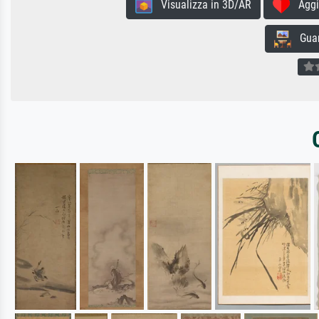
Visualizza in 3D/AR
Aggiun
Guard