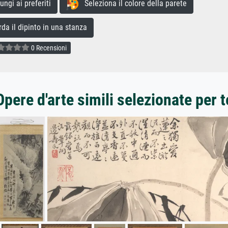
gi ai preferiti
Seleziona il colore della parete
a il dipinto in una stanza
0 Recensioni
Opere d'arte simili selezionate per t