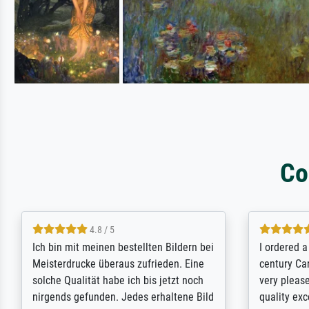
Co
5 / 5
Rundum positive Erfahrung. Die
The team a
Ausführung des Auftrags hat eine Weile
meet its c
gedauert, die angekündigte Lieferzeit
expert adv
wurde aber letztlich sogar etwas
results for