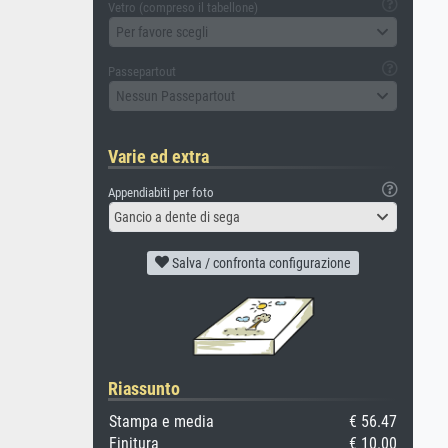
Vetro (compreso il tabellone)
Per favore scegli
Passepartout
Nessun Passepartout
Varie ed extra
Appendiabiti per foto
Gancio a dente di sega
Salva / confronta configurazione
Riassunto
Stampa e media
€ 56.47
Finitura
€ 10.00