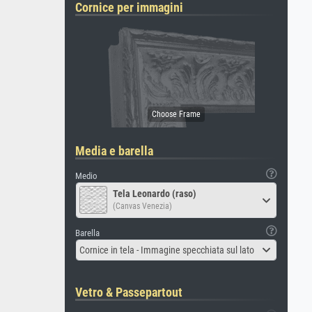
Cornice per immagini
Media e barella
Medio
Tela Leonardo (raso)
(Canvas Venezia)
Barella
Cornice in tela - Immagine specchiata sul lato
Vetro & Passepartout