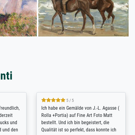
nti
4.8 / 5
tomer
Qualité absolument irréprochable.
inting is
Extraordinaire diversité des thèmes
inguish
abordés et personnalisation des
 my go-to
demandes (recadrage, réajustement des