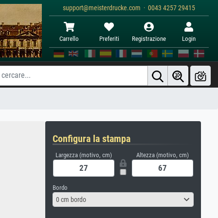
support@meisterdrucke.com · 0043 4257 29415
Carrello
Preferiti
Registrazione
Login
Configura la stampa
Largezza (motivo, cm)
Altezza (motivo, cm)
Bordo
0 cm bordo