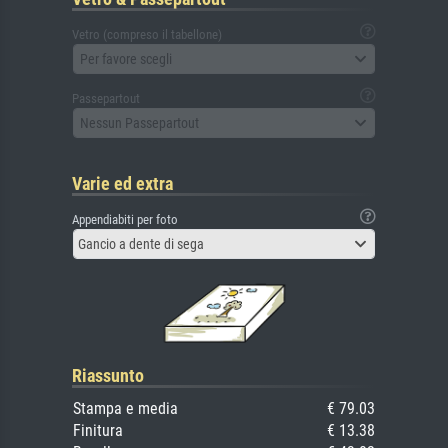
Vetro (compreso il tabellone)
Per favore scegli
Passepartout
Nessun Passepartout
Varie ed extra
Appendiabiti per foto
Gancio a dente di sega
Riassunto
Stampa e media
€ 79.03
Finitura
€ 13.38