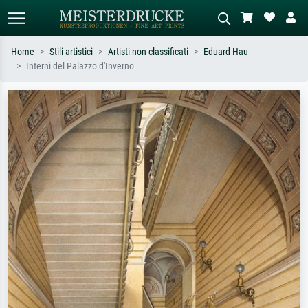
Home
Stili artistici
Artisti non classificati
Eduard Hau
Interni del Palazzo d'Inverno
Ricerca standard
Ricerca immagini AI
Cerca per artista, titolo o stile – es.
Descrivi la scena – es. prato verde,
Monet, Notte stellata,
astratto con molto rosso, dipinto a
Impressionismo, onda di Hokusai,
olio scuro, nudo in piedi vicino a un
nudo.
albero.