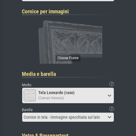
Cornice per immagini
Media e barella
Medio
Tela Leonardo (raso)
(Canvas Venezia)
Barella
Cornice in tela - Immagine specchiata sul lato
Vetro & Passepartout