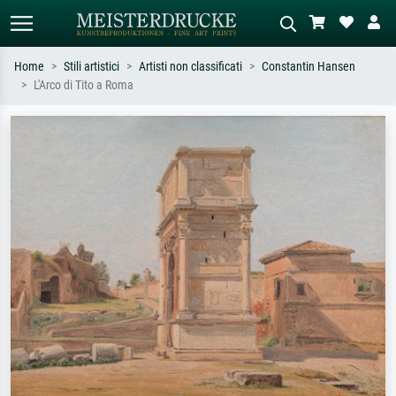
Home
Stili artistici
Artisti non classificati
Constantin Hansen
L'Arco di Tito a Roma
Ricerca standard
Ricerca immagini AI
Cerca per artista, titolo o stile – es.
Descrivi la scena – es. prato verde,
Monet, Notte stellata,
astratto con molto rosso, dipinto a
Impressionismo, onda di Hokusai,
olio scuro, nudo in piedi vicino a un
nudo.
albero.