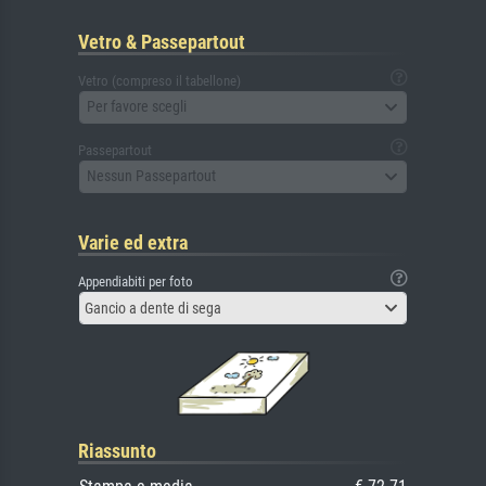
Vetro & Passepartout
Vetro (compreso il tabellone)
Per favore scegli
Passepartout
Nessun Passepartout
Varie ed extra
Appendiabiti per foto
Gancio a dente di sega
Riassunto