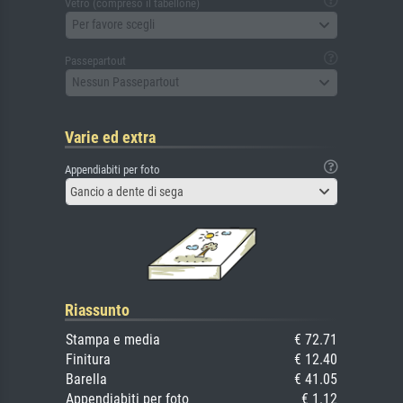
Vetro (compreso il tabellone)
Per favore scegli
Passepartout
Nessun Passepartout
Varie ed extra
Appendiabiti per foto
Gancio a dente di sega
Riassunto
Stampa e media
€ 72.71
Finitura
€ 12.40
Barella
€ 41.05
Appendiabiti per foto
€ 1.12