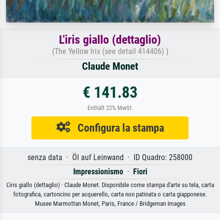
L'iris giallo (dettaglio)
(The Yellow Iris (see detail 414406) )
Claude Monet
€ 141.83
Enthält 22% MwSt.
Configura la stampa
senza data · Öl auf Leinwand · ID Quadro: 258000
Impressionismo
·
Fiori
L'iris giallo (dettaglio) · Claude Monet. Disponibile come stampa d'arte su tela, carta
fotografica, cartoncino per acquerello, carta non patinata o carta giapponese.
Musee Marmottan Monet, Paris, France / Bridgeman Images