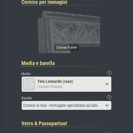
Cornice per immagini
Media e barella
Medio
Tela Leonardo (raso)
(Canvas Venezia)
Barella
Cornice in tela - Immagine specchiata sul lato
Vetro & Passepartout