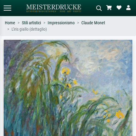
Home
Stili artistici
Impressionismo
Claude Monet
L'iris giallo (dettaglio)
Ricerca standard
Ricerca immagini AI
Cerca per artista, titolo o stile – es.
Descrivi la scena – es. prato verde,
Monet, Notte stellata,
astratto con molto rosso, dipinto a
Impressionismo, onda di Hokusai,
olio scuro, nudo in piedi vicino a un
nudo.
albero.