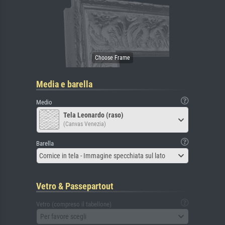
Media e barella
Medio
Tela Leonardo (raso)
(Canvas Venezia)
Barella
Cornice in tela - Immagine specchiata sul lato
Vetro & Passepartout
Vetro (compreso il tabellone)
Per favore scegli