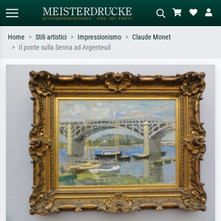
Home
Stili artistici
Impressionismo
Claude Monet
Il ponte sulla Senna ad Argenteuil
Ricerca standard
Ricerca immagini AI
Cerca per artista, titolo o stile – es.
Descrivi la scena – es. prato verde,
Monet, Notte stellata,
astratto con molto rosso, dipinto a
Impressionismo, onda di Hokusai,
olio scuro, nudo in piedi vicino a un
nudo.
albero.