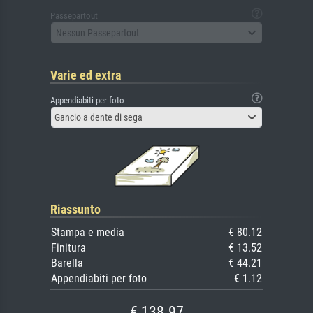
Passepartout
Nessun Passepartout
Varie ed extra
Appendiabiti per foto
Gancio a dente di sega
Riassunto
Stampa e media
€ 80.12
Finitura
€ 13.52
Barella
€ 44.21
Appendiabiti per foto
€ 1.12
€ 138.97