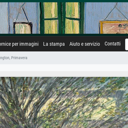
Contatti
rnice per immagini
La stampa
Aiuto e servizio
ington, Primavera