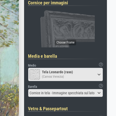
Cornice per immagini
Media e barella
Medio
Tela Leonardo (raso)
(Canvas Venezia)
Barella
Cornice in tela - Immagine specchiata sul lato
Vetro & Passepartout