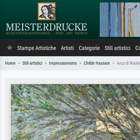
Stampe Artistiche
Artisti
Categorie
Stili artistici
Co
Home
Stili artistici
Impressionismo
Childe Hassam
Arco di Wash