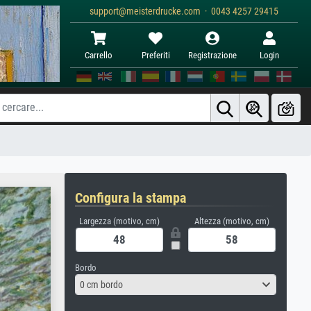
support@meisterdrucke.com · 0043 4257 29415
Carrello
Preferiti
Registrazione
Login
Configura la stampa
Largezza (motivo, cm)
Altezza (motivo, cm)
Bordo
0 cm bordo