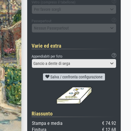
Vetro (compreso il tabellone)
Per favore scegli
Passepartout
Nessun Passepartout
Varie ed extra
Appendiabiti per foto
Gancio a dente di sega
Salva / confronta configurazione
Riassunto
Stampa e media
€ 74.92
Finitura
€ 12.68