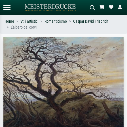
Home
Stili artistici
Romanticismo
Caspar David Friedrich
L'albero dei corvi
Ricerca standard
Ricerca immagini AI
Cerca per artista, titolo o stile – es.
Descrivi la scena – es. prato verde,
Monet, Notte stellata,
astratto con molto rosso, dipinto a
Impressionismo, onda di Hokusai,
olio scuro, nudo in piedi vicino a un
nudo.
albero.