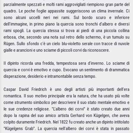
parzialmente spezzati e molti rami aggrovigliati riempiono gran parte del
quadro. Le poche foglie appassite suggeriscono un clima invernale. Ci
sono alcuni uccelli neri nei rami. Sul bordo scuro e inferiore
dell'immagine, in primo piano la quercia sono tronchi d'albero e diversi
rami spogli. La quercia stessa si trova ai piedi di una piccola collina
erbosa, che, secondo una nota sul retro dello schermo, è un tumulo su
Rügen. Sullo sfondo c'è un cielo blu-violetto serale con tracce di nuvole
gialle e arancioni e uno sciame di piccoli corvi da riconoscere.
Il dipinto ricorda una fredda, tempestosa sera d'inverno. Lo sciame di
quercia e corvi è emotivo e cupo. Evocano un sentimento di drammatica
disperazione, desiderio e intramontabile senza tempo.
Caspar David Friedrich è uno degli artisti più importanti dell'era
romantica. Il suo motivo principale era la natura, che ha usato più volte
come strumento simbolico per descrivere il suo stato mentale emotivo e
le sue credenze religiose. "L'albero dei corvi" è stato creato due anni
dopo la rapina del suo amico artista Gerhard von Kügelgen, che aveva
colpito duramente Friedrich. Nel 1822 fu creato anche un dipinto intitolato
"Kügelgens Grab". La quercia nell'albero dei corvi è stata in passato