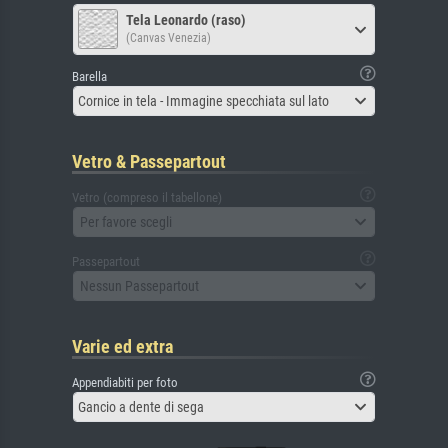
Tela Leonardo (raso)
(Canvas Venezia)
Barella
Cornice in tela - Immagine specchiata sul lato
Vetro & Passepartout
Vetro (compreso il tabellone)
Per favore scegli
Passepartout
Nessun Passepartout
Varie ed extra
Appendiabiti per foto
Gancio a dente di sega