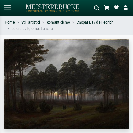
Home
Stili artistici
Romanticismo
Caspar David Friedrich
Le ore del giorno: La sera
Ricerca standard
Ricerca immagini AI
Cerca per artista, titolo o stile – es.
Descrivi la scena – es. prato verde,
Monet, Notte stellata,
astratto con molto rosso, dipinto a
Impressionismo, onda di Hokusai,
olio scuro, nudo in piedi vicino a un
nudo.
albero.