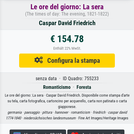
Le ore del giorno: La sera
(The times of day: The evening, 1821-1822)
Caspar David Friedrich
€ 154.78
Enthält 22% MwSt.
Configura la stampa
senza data · ID Quadro: 755233
Romanticismo
·
Foresta
Le ore del giorno: La sera · Caspar David Friedrich. Disponibile come stampa d'arte
su tela, carta fotografica, cartoncino per acquerello, carta non patinata o carta
giapponese.
germania ·
paesaggio ·
pittura ·
hannover ·
romanticism ·
friedrich ·
caspar david
1774-1840 ·
niedersächsisches landesmuseum
· Fine Art Images/Heritage Images