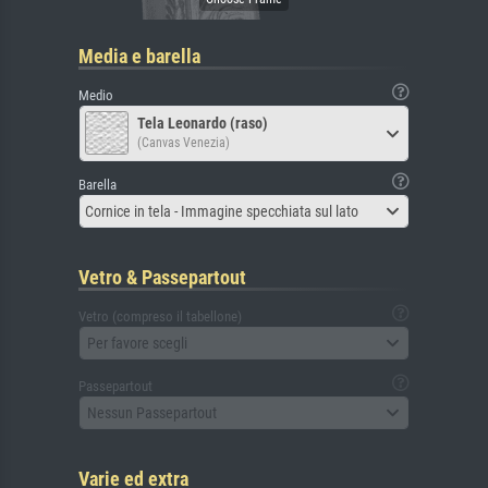
Media e barella
Medio
Tela Leonardo (raso)
(Canvas Venezia)
Barella
Cornice in tela - Immagine specchiata sul lato
Vetro & Passepartout
Vetro (compreso il tabellone)
Per favore scegli
Passepartout
Nessun Passepartout
Varie ed extra