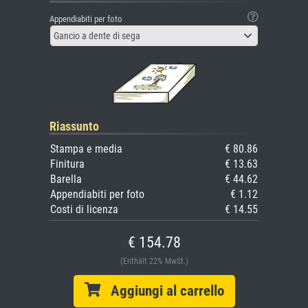
Appendiabiti per foto
Gancio a dente di sega
Riassunto
Stampa e media
€ 80.86
Finitura
€ 13.63
Barella
€ 44.62
Appendiabiti per foto
€ 1.12
Costi di licenza
€ 14.55
€ 154.78
(Enthält 22% MwSt.)
Aggiungi al carrello