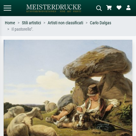
Home
Stili artistici
Artisti non classificati
Carlo Dalgas
Il pastorello".
Ricerca standard
Ricerca immagini AI
Cerca per artista, titolo o stile – es.
Descrivi la scena – es. prato verde,
Monet, Notte stellata,
astratto con molto rosso, dipinto a
Impressionismo, onda di Hokusai,
olio scuro, nudo in piedi vicino a un
nudo.
albero.