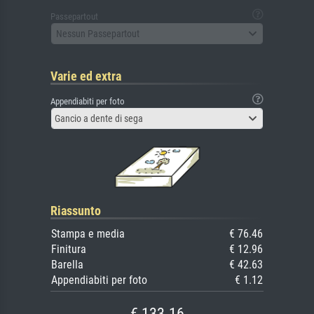
Passepartout
Nessun Passepartout
Varie ed extra
Appendiabiti per foto
Gancio a dente di sega
Riassunto
Stampa e media
€ 76.46
Finitura
€ 12.96
Barella
€ 42.63
Appendiabiti per foto
€ 1.12
€ 133.16