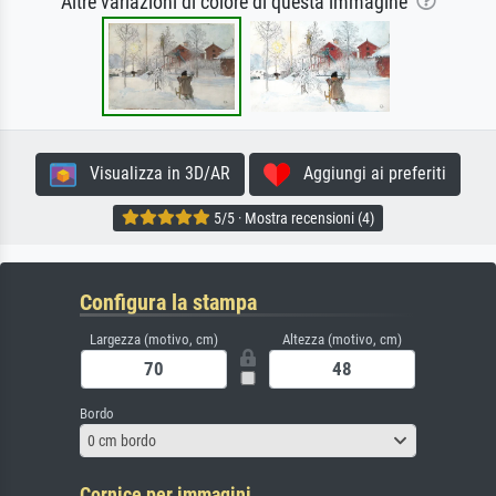
Altre variazioni di colore di questa immagine
Visualizza in 3D/AR
Aggiungi ai preferiti
5/5 · Mostra recensioni (4)
Configura la stampa
Largezza (motivo, cm)
Altezza (motivo, cm)
Bordo
0 cm bordo
Cornice per immagini