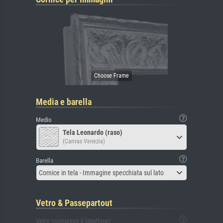
Media e barella
Medio
Tela Leonardo (raso)
(Canvas Venezia)
Barella
Cornice in tela - Immagine specchiata sul lato
Vetro & Passepartout
Vetro (compreso il tabellone)