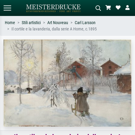
Home
Stili artistici
Art Nouveau
Carl Larsson
Il cortile e la lavanderia, dalla serie A Home, c.1895
Ricerca standard
Ricerca immagini AI
Cerca per artista, titolo o stile – es.
Descrivi la scena – es. prato verde,
Monet, Notte stellata,
astratto con molto rosso, dipinto a
Impressionismo, onda di Hokusai,
olio scuro, nudo in piedi vicino a un
nudo.
albero.