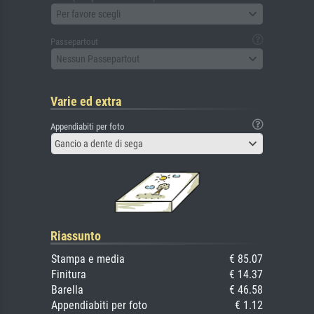
Per favore scegli
Passepartout
Nessun Passepartout
Varie ed extra
Appendiabiti per foto
Gancio a dente di sega
Riassunto
Stampa e media
€ 85.07
Finitura
€ 14.37
Barella
€ 46.58
Appendiabiti per foto
€ 1.12