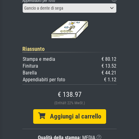
Appendiabiti per foto
Gancio a dente di sega
Riassunto
Stampa e media
€ 80.12
Finitura
€ 13.52
Barella
€ 44.21
Appendiabiti per foto
€ 1.12
€ 138.97
(Enthält 22% MwSt.)
Aggiungi al carrello
Qualità della stampa:
MEDIA