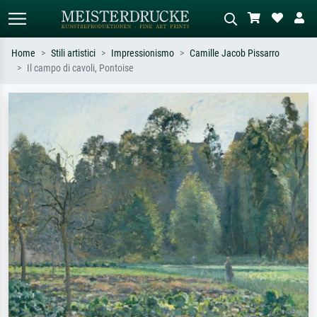
Home
Stili artistici
Impressionismo
Camille Jacob Pissarro
Il campo di cavoli, Pontoise
Ricerca standard
Ricerca immagini AI
Cerca per artista, titolo o stile – es.
Descrivi la scena – es. prato verde,
Monet, Notte stellata,
astratto con molto rosso, dipinto a
Impressionismo, onda di Hokusai,
olio scuro, nudo in piedi vicino a un
nudo.
albero.