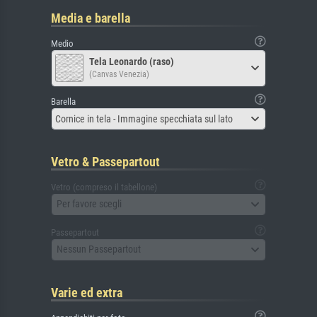
Media e barella
Medio
Tela Leonardo (raso)
(Canvas Venezia)
Barella
Cornice in tela - Immagine specchiata sul lato
Vetro & Passepartout
Vetro (compreso il tabellone)
Per favore scegli
Passepartout
Nessun Passepartout
Varie ed extra