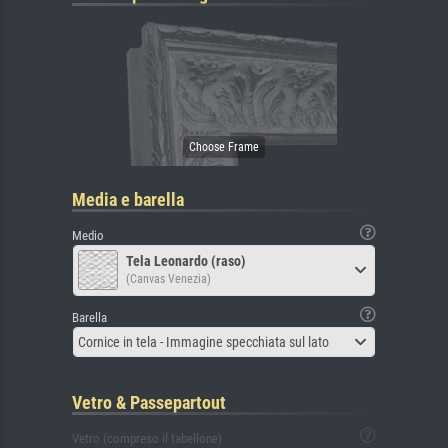
Media e barella
Medio
Tela Leonardo (raso)
(Canvas Venezia)
Barella
Cornice in tela - Immagine specchiata sul lato
Vetro & Passepartout
Vetro (compreso il tabellone)