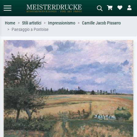
Home
Stili artistici
Impressionismo
Camille Jacob Pissarro
Paesaggio a Pontoise
Ricerca standard
Ricerca immagini AI
Cerca per artista, titolo o stile – es.
Descrivi la scena – es. prato verde,
Monet, Notte stellata,
astratto con molto rosso, dipinto a
Impressionismo, onda di Hokusai,
olio scuro, nudo in piedi vicino a un
nudo.
albero.