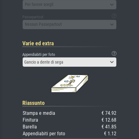
Per favore scegli
Passepartout
Nessun Passepartout
Varie ed extra
Appendiabiti per foto
Gancio a dente di sega
Riassunto
Stampa e media
€ 74.92
Finitura
€ 12.68
Barella
€ 41.85
Appendiabiti per foto
€ 1.12