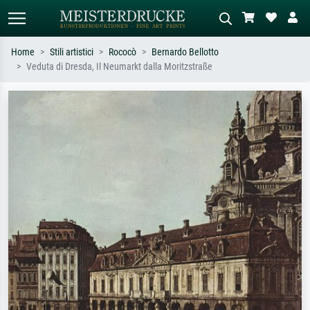
Home
Stili artistici
Rococò
Bernardo Bellotto
Veduta di Dresda, Il Neumarkt dalla Moritzstraße
Ricerca standard
Ricerca immagini AI
Cerca per artista, titolo o stile – es.
Descrivi la scena – es. prato verde,
Monet, Notte stellata,
astratto con molto rosso, dipinto a
Impressionismo, onda di Hokusai,
olio scuro, nudo in piedi vicino a un
nudo.
albero.