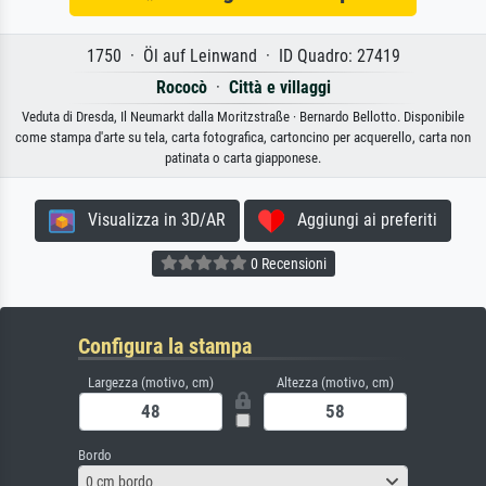
1750 · Öl auf Leinwand · ID Quadro: 27419
Rococò
·
Città e villaggi
Veduta di Dresda, Il Neumarkt dalla Moritzstraße · Bernardo Bellotto. Disponibile
come stampa d'arte su tela, carta fotografica, cartoncino per acquerello, carta non
patinata o carta giapponese.
Visualizza in 3D/AR
Aggiungi ai preferiti
0 Recensioni
Configura la stampa
Largezza (motivo, cm)
Altezza (motivo, cm)
Bordo
0 cm bordo