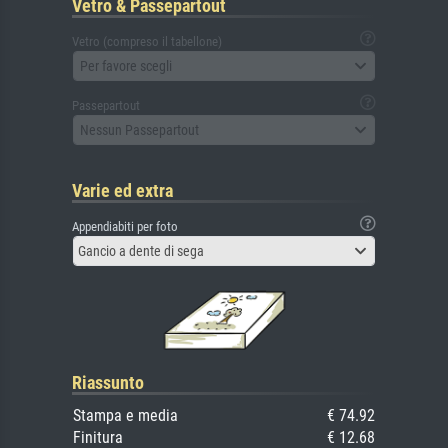
Vetro & Passepartout
Vetro (compreso il tabellone)
Per favore scegli
Passepartout
Nessun Passepartout
Varie ed extra
Appendiabiti per foto
Gancio a dente di sega
Riassunto
Stampa e media
€ 74.92
Finitura
€ 12.68